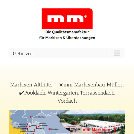
Zum
Inhalt
springen
Gehe zu ...
Markisen Althütte – ☀️mm Markisenbau Müller:
✔️Pooldach, Wintergarten, Terrassendach,
Vordach