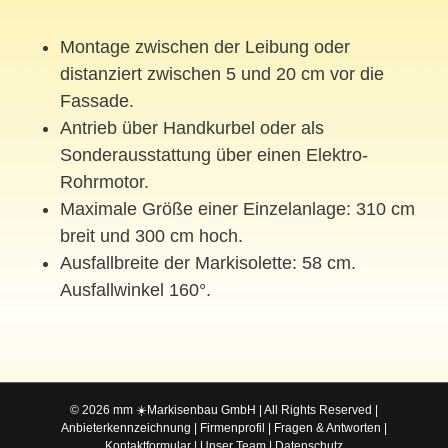
Montage zwischen der Leibung oder
distanziert zwischen 5 und 20 cm vor die
Fassade.
Antrieb über Handkurbel oder als
Sonderausstattung über einen Elektro-
Rohrmotor.
Maximale Größe einer Einzelanlage: 310 cm
breit und 300 cm hoch.
Ausfallbreite der Markisolette: 58 cm.
Ausfallwinkel 160°.
© 2026 mm ☀️Markisenbau GmbH | All Rights Reserved |
Anbieterkennzeichnung
|
Firmenprofil
|
Fragen & Antworten
|
Kontaktformular
|
Unser Team
|
Datenschutz