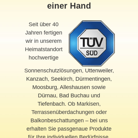
einer Hand
Seit über 40
Jahren fertigen
wir in unserem
Heimatstandort
hochwertige
Sonnenschutzlösungen,
Uttenweiler
,
Kanzach
,
Seekirch
,
Dürmentingen
,
Moosburg
,
Alleshausen
sowie
Dürnau
,
Bad Buchau
und
Tiefenbach
. Ob Markisen,
Terrassenüberdachungen oder
Balkonbeschattungen – bei uns
erhalten Sie passgenaue Produkte
für Ihre individuellen Bedürfnisse.