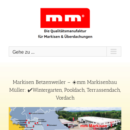
Zum
Inhalt
springen
Gehe zu ...
Markisen Betzenweiler – ☀️mm Markisenbau
Müller: ✔️Wintergarten, Pooldach, Terrassendach,
Vordach