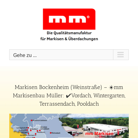
Zum
Inhalt
springen
Gehe zu ...
Markisen Bockenheim (Weinstraße) – ☀️mm
Markisenbau Müller: ✔️Vordach, Wintergarten,
Terrassendach, Pooldach