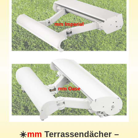
☀️
mm
Terrassendächer –