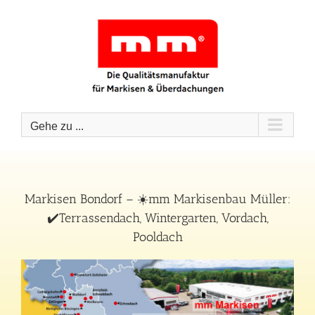
Zum
Inhalt
springen
Gehe zu ...
Markisen Bondorf – ☀️mm Markisenbau Müller:
✔️Terrassendach, Wintergarten, Vordach,
Pooldach