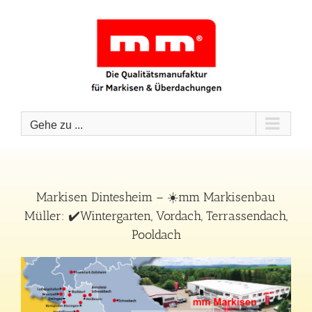
Zum
Inhalt
springen
Gehe zu ...
Markisen Dintesheim – ☀️mm Markisenbau
Müller: ✔️Wintergarten, Vordach, Terrassendach,
Pooldach