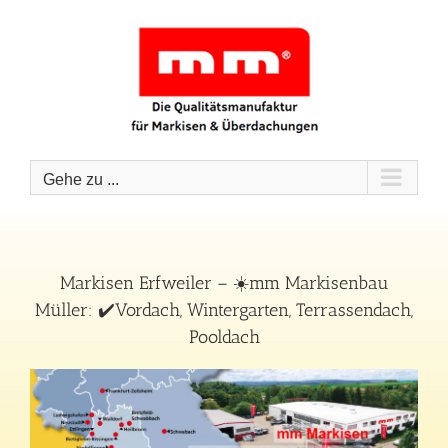
Zum
Inhalt
springen
Gehe zu ...
Markisen Erfweiler – ☀️mm Markisenbau
Müller: ✔️Vordach, Wintergarten, Terrassendach,
Pooldach