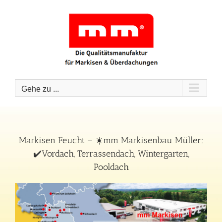
Zum
Inhalt
springen
Gehe zu ...
Markisen Feucht – ☀️mm Markisenbau Müller:
✔️Vordach, Terrassendach, Wintergarten,
Pooldach