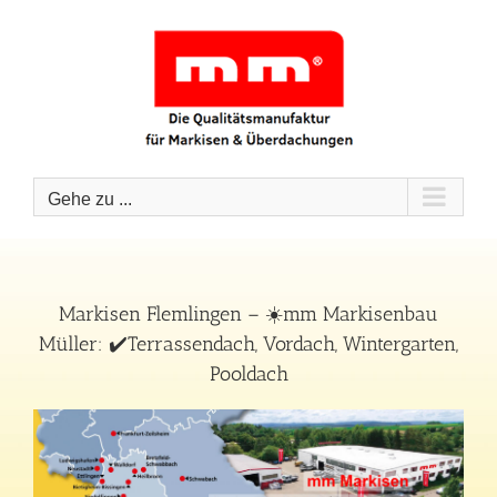
Zum
Inhalt
springen
Gehe zu ...
Markisen Flemlingen – ☀️mm Markisenbau
Müller: ✔️Terrassendach, Vordach, Wintergarten,
Pooldach