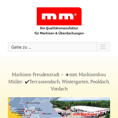
Zum
Inhalt
springen
Gehe zu ...
Markisen Freudenstadt – ☀️mm Markisenbau
Müller: ✔️Terrassendach, Wintergarten, Pooldach,
Vordach