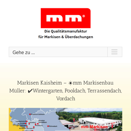
Zum
Inhalt
springen
Gehe zu ...
Markisen Kaisheim – ☀️mm Markisenbau
Müller: ✔️Wintergarten, Pooldach, Terrassendach,
Vordach