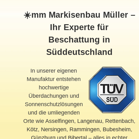
☀️mm Markisenbau Müller –
Ihr Experte für
Beschattung in
Süddeutschland
In unserer eigenen
Manufaktur entstehen
hochwertige
Überdachungen und
Sonnenschutzlösungen
und die umliegenden
Orte wie
Asselfingen
,
Langenau
,
Rettenbach
,
Kötz
,
Nersingen
,
Rammingen
,
Bubesheim
,
Günzburg
und
Bibertal
– alles in echter