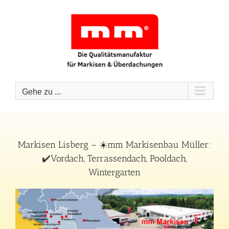
Zum
Inhalt
springen
Gehe zu ...
Markisen Lisberg – ☀️mm Markisenbau Müller:
✔️Vordach, Terrassendach, Pooldach,
Wintergarten