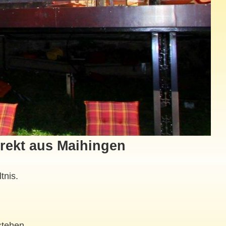
rekt aus Maihingen
tnis.
stehen.