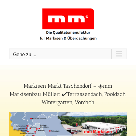
Zum
Inhalt
springen
Gehe zu ...
Markisen Markt Taschendorf – ☀️mm
Markisenbau Müller: ✔️Terrassendach, Pooldach,
Wintergarten, Vordach