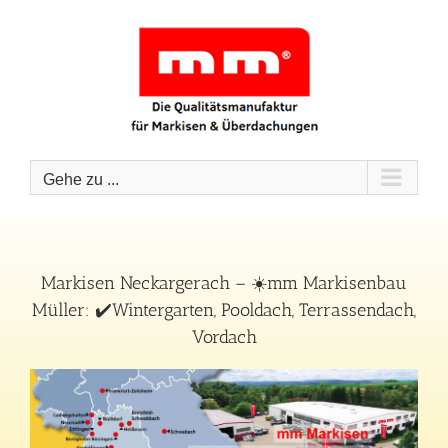
Zum
Inhalt
springen
Gehe zu ...
Markisen Neckargerach – ☀️mm Markisenbau
Müller: ✔️Wintergarten, Pooldach, Terrassendach,
Vordach