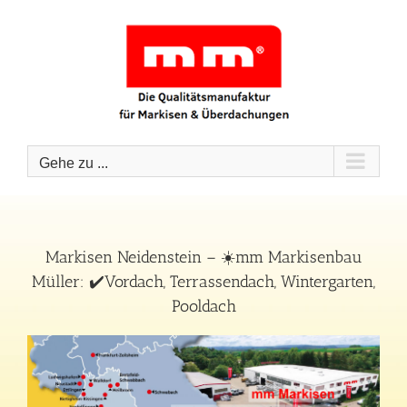
Zum
Inhalt
springen
Gehe zu ...
Markisen Neidenstein – ☀️mm Markisenbau
Müller: ✔️Vordach, Terrassendach, Wintergarten,
Pooldach