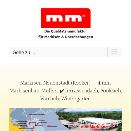
Zum
Inhalt
springen
Gehe zu ...
Markisen Neuenstadt (Kocher) – ☀️mm
Markisenbau Müller: ✔️Terrassendach, Pooldach,
Vordach, Wintergarten