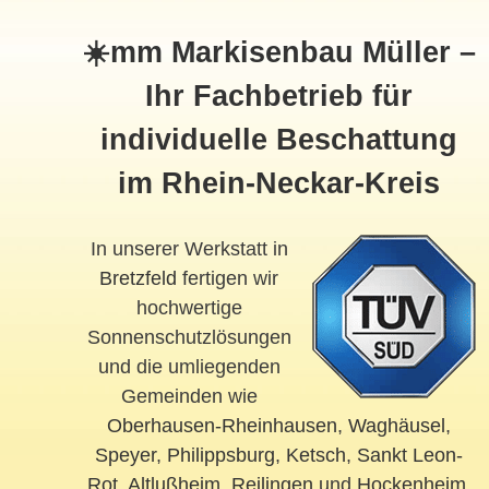
☀️mm Markisenbau Müller –
Ihr Fachbetrieb für
individuelle Beschattung
im Rhein-Neckar-Kreis
In unserer Werkstatt in
Bretzfeld
fertigen wir
hochwertige
Sonnenschutzlösungen
und die umliegenden
Gemeinden wie
Oberhausen-Rheinhausen
,
Waghäusel
,
Speyer
,
Philippsburg
,
Ketsch
,
Sankt Leon-
Rot
,
Altlußheim
,
Reilingen
und
Hockenheim
.