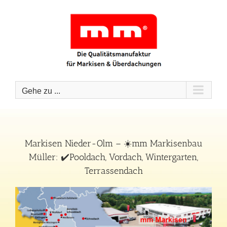
Zum
Inhalt
springen
Gehe zu ...
Markisen Nieder-Olm – ☀️mm Markisenbau
Müller: ✔️Pooldach, Vordach, Wintergarten,
Terrassendach