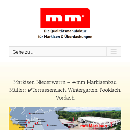
Zum
Inhalt
springen
Gehe zu ...
Markisen Niederwerrn – ☀️mm Markisenbau
Müller: ✔️Terrassendach, Wintergarten, Pooldach,
Vordach