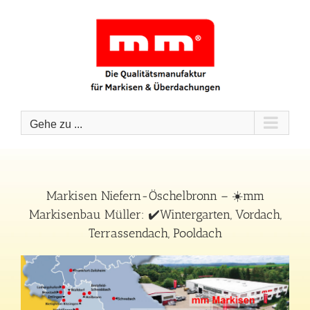
Zum
Inhalt
springen
Gehe zu ...
Markisen Niefern-Öschelbronn – ☀️mm
Markisenbau Müller: ✔️Wintergarten, Vordach,
Terrassendach, Pooldach