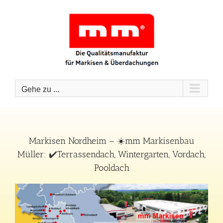
Zum
Inhalt
springen
Gehe zu ...
Markisen Nordheim – ☀️mm Markisenbau
Müller: ✔️Terrassendach, Wintergarten, Vordach,
Pooldach