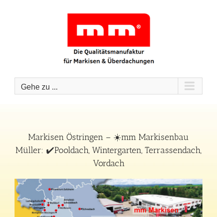
Zum
Inhalt
springen
Gehe zu ...
Markisen Östringen – ☀️mm Markisenbau
Müller: ✔️Pooldach, Wintergarten, Terrassendach,
Vordach