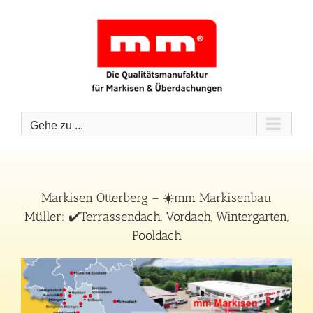
Zum
Inhalt
springen
Gehe zu ...
Markisen Otterberg – ☀️mm Markisenbau
Müller: ✔️Terrassendach, Vordach, Wintergarten,
Pooldach