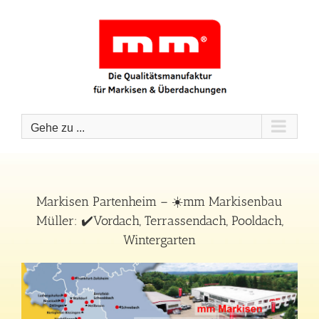
Zum
Inhalt
springen
Gehe zu ...
Markisen Partenheim – ☀️mm Markisenbau
Müller: ✔️Vordach, Terrassendach, Pooldach,
Wintergarten