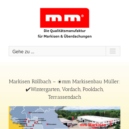
Zum
Inhalt
springen
Gehe zu ...
Markisen Röllbach – ☀️mm Markisenbau Müller:
✔️Wintergarten, Vordach, Pooldach,
Terrassendach