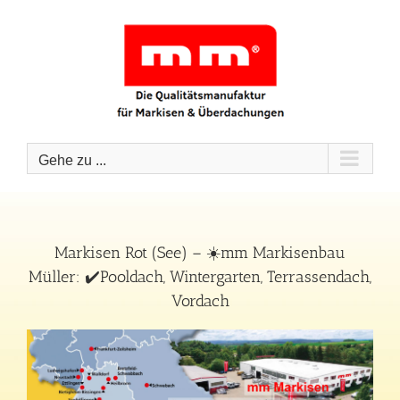
Zum
Inhalt
springen
Gehe zu ...
Markisen Rot (See) – ☀️mm Markisenbau
Müller: ✔️Pooldach, Wintergarten, Terrassendach,
Vordach