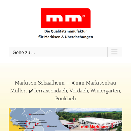
Zum
Inhalt
springen
Gehe zu ...
Markisen Schaafheim – ☀️mm Markisenbau
Müller: ✔️Terrassendach, Vordach, Wintergarten,
Pooldach