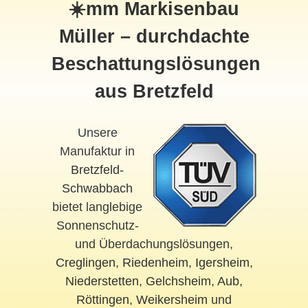
☀️mm Markisenbau
Müller – durchdachte
Beschattungslösungen
aus Bretzfeld
Unsere
Manufaktur in
Bretzfeld-
Schwabbach
bietet langlebige
Sonnenschutz-
und Überdachungslösungen,
Creglingen
,
Riedenheim
,
Igersheim
,
Niederstetten
,
Gelchsheim
,
Aub
,
Röttingen
,
Weikersheim
und