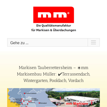
Zum
Inhalt
springen
Gehe zu ...
Markisen Tauberrettersheim – ☀️mm
Markisenbau Müller: ✔️Terrassendach,
Wintergarten, Pooldach, Vordach