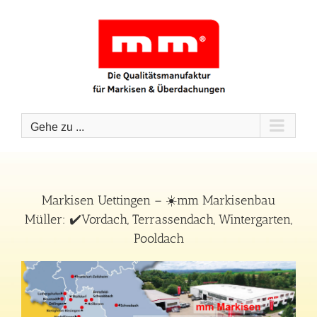
Zum
Inhalt
springen
Gehe zu ...
Markisen Uettingen – ☀️mm Markisenbau
Müller: ✔️Vordach, Terrassendach, Wintergarten,
Pooldach