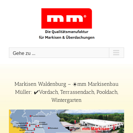
Zum
Inhalt
springen
Gehe zu ...
Markisen Waldenburg – ☀️mm Markisenbau
Müller: ✔️Vordach, Terrassendach, Pooldach,
Wintergarten