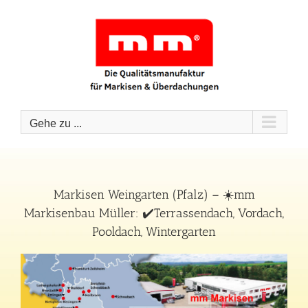
Zum
Inhalt
springen
Gehe zu ...
Markisen Weingarten (Pfalz) – ☀️mm
Markisenbau Müller: ✔️Terrassendach, Vordach,
Pooldach, Wintergarten