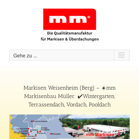
Zum
Inhalt
springen
Gehe zu ...
Markisen Weisenheim (Berg) – ☀️mm
Markisenbau Müller: ✔️Wintergarten,
Terrassendach, Vordach, Pooldach