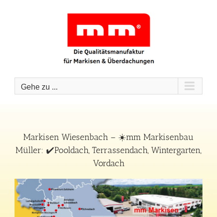
Zum
Inhalt
springen
Gehe zu ...
Markisen Wiesenbach – ☀️mm Markisenbau
Müller: ✔️Pooldach, Terrassendach, Wintergarten,
Vordach