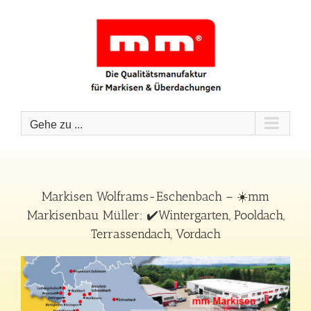
Zum
Inhalt
springen
Gehe zu ...
Markisen Wolframs-Eschenbach – ☀️mm
Markisenbau Müller: ✔️Wintergarten, Pooldach,
Terrassendach, Vordach
Eschenbach