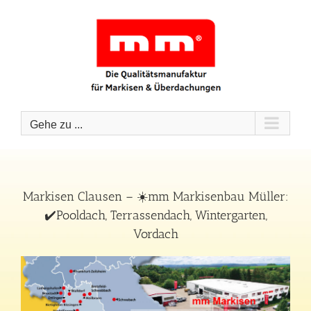
Zum
Inhalt
springen
Gehe zu ...
Markisen Clausen – ☀️mm Markisenbau Müller:
✔️Pooldach, Terrassendach, Wintergarten,
Vordach