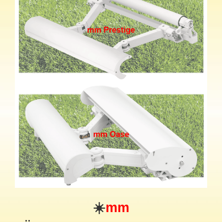
☀️
mm