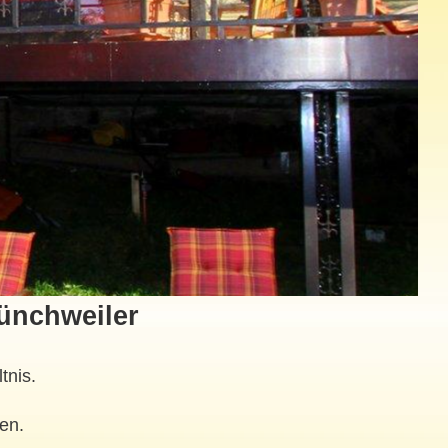
Münchweiler
tnis.
en.