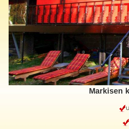
Markisen k
U