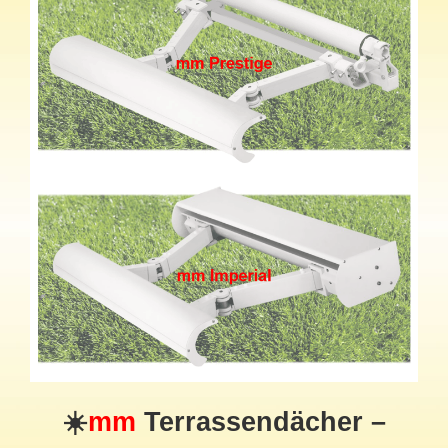
☀️
mm
Terrassendächer –