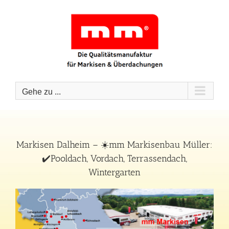
Zum
Inhalt
springen
Gehe zu ...
Markisen Dalheim – ☀️mm Markisenbau Müller:
✔️Pooldach, Vordach, Terrassendach,
Wintergarten