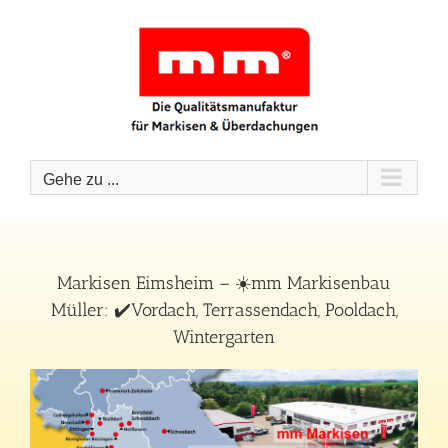
Zum
Inhalt
springen
Gehe zu ...
Markisen Eimsheim – ☀️mm Markisenbau
Müller: ✔️Vordach, Terrassendach, Pooldach,
Wintergarten