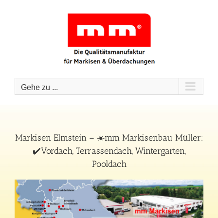
Zum
Inhalt
springen
Gehe zu ...
Markisen Elmstein – ☀️mm Markisenbau Müller:
✔️Vordach, Terrassendach, Wintergarten,
Pooldach