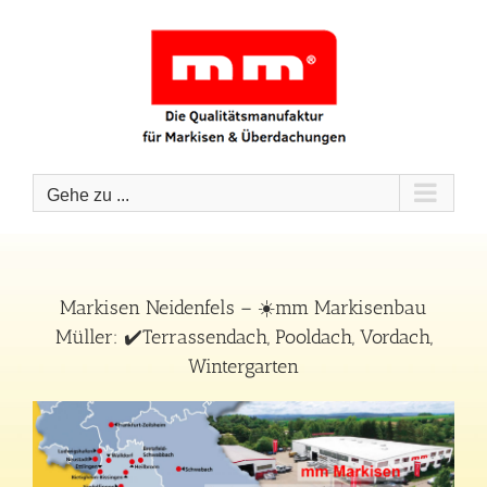
Zum
Inhalt
springen
Gehe zu ...
Markisen Neidenfels – ☀️mm Markisenbau
Müller: ✔️Terrassendach, Pooldach, Vordach,
Wintergarten