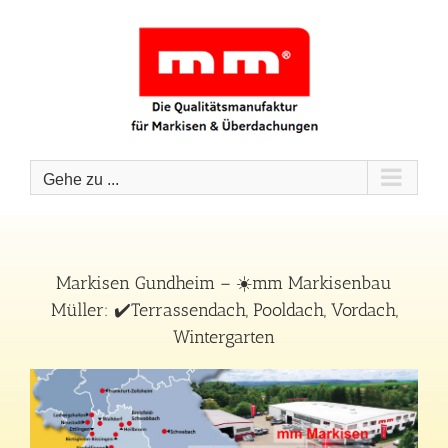
Zum
Inhalt
springen
Gehe zu ...
Markisen Gundheim – ☀️mm Markisenbau
Müller: ✔️Terrassendach, Pooldach, Vordach,
Wintergarten