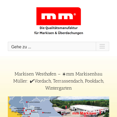
Zum
Inhalt
springen
Gehe zu ...
Markisen Westhofen – ☀️mm Markisenbau
Müller: ✔️Vordach, Terrassendach, Pooldach,
Wintergarten