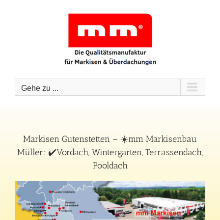
Zum
Inhalt
springen
Gehe zu ...
Markisen Gutenstetten – ☀️mm Markisenbau
Müller: ✔️Vordach, Wintergarten, Terrassendach,
Pooldach