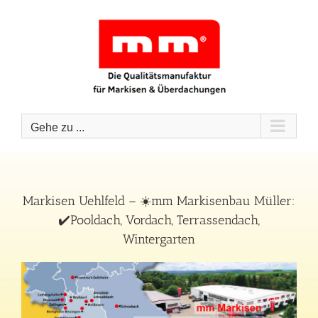
Zum
Inhalt
springen
Gehe zu ...
Markisen Uehlfeld – ☀️mm Markisenbau Müller:
✔️Pooldach, Vordach, Terrassendach,
Wintergarten