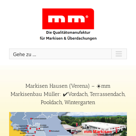
Zum
Inhalt
springen
Gehe zu ...
Markisen Hausen (Verena) – ☀️mm
Markisenbau Müller: ✔️Vordach, Terrassendach,
Pooldach, Wintergarten