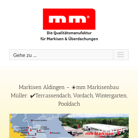
Zum
Inhalt
springen
Gehe zu ...
Markisen Aldingen – ☀️mm Markisenbau
Müller: ✔️Terrassendach, Vordach, Wintergarten,
Pooldach