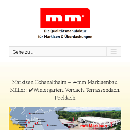
Zum
Inhalt
springen
Gehe zu ...
Markisen Hohenaltheim – ☀️mm Markisenbau
Müller: ✔️Wintergarten, Vordach, Terrassendach,
Pooldach