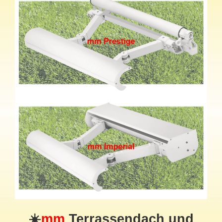
☀️
mm
Terrassendach
und