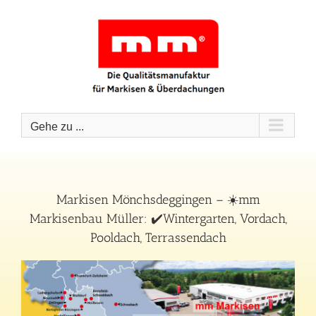
Zum
Inhalt
springen
Gehe zu ...
Markisen Mönchsdeggingen – ☀️mm
Markisenbau Müller: ✔️Wintergarten, Vordach,
Pooldach, Terrassendach